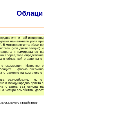
Облаци
людаваните и най-интересни
адлежи най-важната роля при
. В метеорологията облак се
истали (или двете заедно) и
осферата и намираща се на
лно според това определение
 е облак, който започва от
 е окомерният. Известно е
облаците — форма, височина
са отражение на комплекс от
а разнообразие, т.е. от
ена и международно приета е
ена отдавна въз основа на
 на четири семейства, десет
за оказаното съдействие!