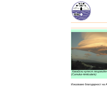
Хавайски купест лещовиде
(Cumulus-lenticularis)
Изказваме благодарност на А