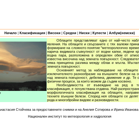
Начало
|
Класификация
|
Високи
|
Средни
|
Ниски
|
Купести
|
Албум(немски)
Облаците представляват едно от най-често наб
явления. На облаците и свързаните с тях валежи прин
формиране на сложното понятие "метеорологично време"
нарича видимата съвкупност от водни капки, ледени кр
водна пара, разположена в определен обем от атм
известна височина над земната повърхност. Следовате
няма принципна разлика между облак и мъгла. Мъглата
земната повърхност.
Основният метод за наблюдаване на облаците
изключителното разнообразие на външните белези на 
над земната повърхност, дебелина, движение и др. Те 
физични процеси, за които можем да съдим косвено.
Необходимостта от въвеждане на ред в тов
класификация, е почувствана отдавна. Най-разпростран
морфологичната класификация на облаците, направ
н
техните външни белези. Според нея облаците се делят
рода и многобройни видове и разновидности.
настасия Стойчева за предоставените снимки и на Анелия Сотирова и Ирина Иванова 
Национален институт по метеорология и хидрология