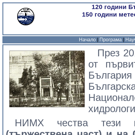
120 години Б
150 години мет
NIMH
Начало
|
Програма
|
Нау
През 20
от първи
България
Българск
Национал
хидрологи
НИМХ чества тези
(тържествена част) и на 