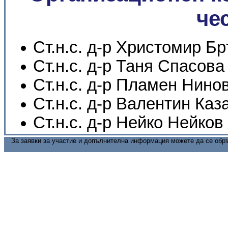
че
Ст.н.с. д-р Христомир Б
Ст.н.с. д-р Таня Спасова
Ст.н.с. д-р Пламен Нино
Ст.н.с. д-р Валентин Ка
Ст.н.с. д-р Нейко Нейков
За заявки за участие и допълнителна информация можете да се обр