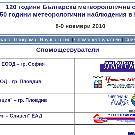
120 години Българска метеорологична 
50 години метеорологични наблюдения в
8-9 ноември 2010
чало
|
Програма
|
Научна сесия
|
Спомоществуватели
|
Сни
Спомощесвуватели
 ЕООД – гр. София
ОД – гр. Пловдив
нция" – гр. Пловдив
я – Сливен" ЕАД