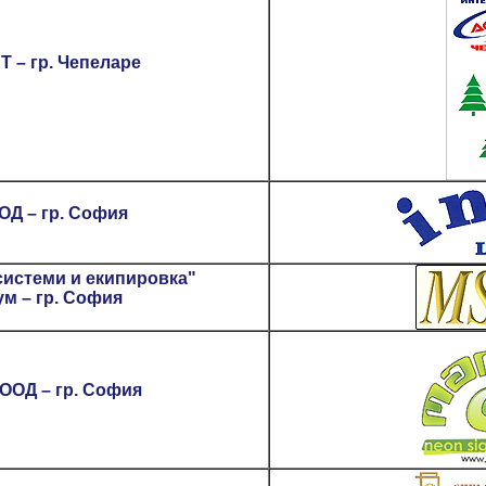
Т – гр. Чепеларе
ОД – гр. София
системи и екипировка"
м – гр. София
ОД – гр. София