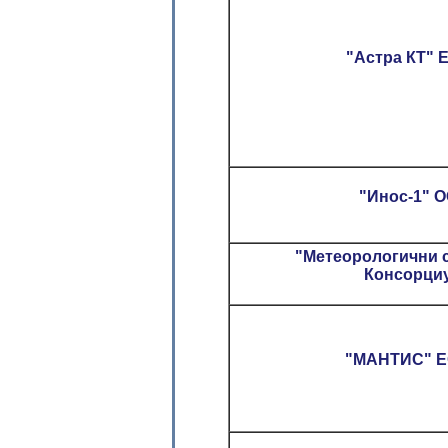
"Астра КТ" Е
"Инос-1" О
"Метеорологични 
Консорциу
"МАНТИС" ЕО