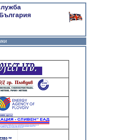
служба
 България
ENG
мки