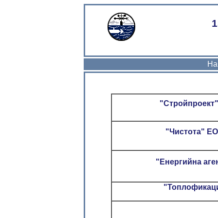
1
NIMH
На
"Стройпроект"
"Чистота" ЕО
"Енергийна аге
"Топлофикаци